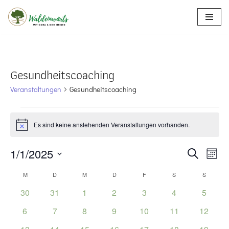
Zum
Inhalt
springen
Gesundheitscoaching
Veranstaltungen
Gesundheitscoaching
Es sind keine anstehenden Veranstaltungen vorhanden.
Hinweis
Verans
1/1/2025
Vera
Suche
Monat
Ansi
Suche
Datum
Kalender
M
D
M
D
F
S
S
Navi
wählen.
und
von
0
0
0
0
0
0
0
30
31
1
2
3
4
5
Veranstaltungen
Veranstaltungen
Veranstaltungen
Veranstaltungen
Veranstaltungen
Veranstaltunge
Ansicht
Veranst
Veranstaltungen
0
0
0
0
0
0
0
6
7
8
9
10
11
12
Veranstaltungen
Veranstaltungen
Veranstaltungen
Veranstaltungen
Veranstaltungen
Veranstaltungen
Navigat
Veranst
0
0
0
0
0
0
0