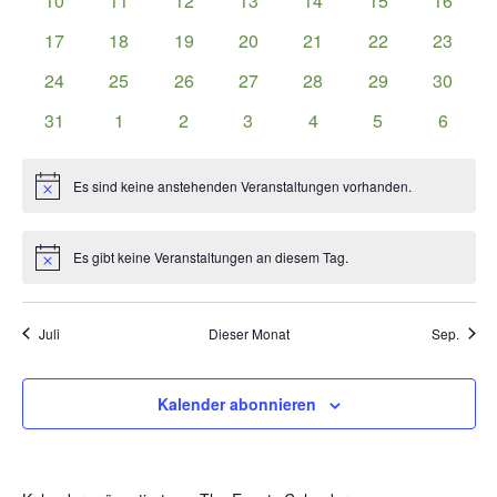
10
11
12
13
14
15
16
Veranstaltungen
Veranstaltungen
Veranstaltungen
Veranstaltungen
Veranstaltungen
Veranstaltungen
Veranst
0
0
0
0
0
0
0
17
18
19
20
21
22
23
Veranstaltungen
Veranstaltungen
Veranstaltungen
Veranstaltungen
Veranstaltungen
Veranstaltungen
Veranst
0
0
0
0
0
0
0
24
25
26
27
28
29
30
Veranstaltungen
Veranstaltungen
Veranstaltungen
Veranstaltungen
Veranstaltungen
Veranstaltungen
Veranst
0
0
0
0
0
0
0
31
1
2
3
4
5
6
Veranstaltungen
Veranstaltungen
Veranstaltungen
Veranstaltungen
Veranstaltungen
Veranstaltunge
Veranst
Es sind keine anstehenden Veranstaltungen vorhanden.
Hinweis
Es gibt keine Veranstaltungen an diesem Tag.
Hinweis
Juli
Dieser Monat
Sep.
Kalender abonnieren