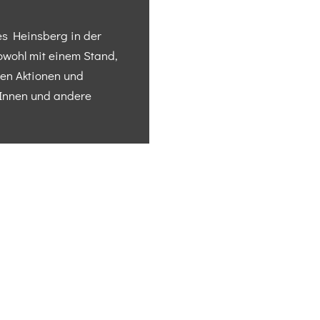
es Heinsberg in der
owohl mit einem Stand,
len Aktionen und
rInnen und andere