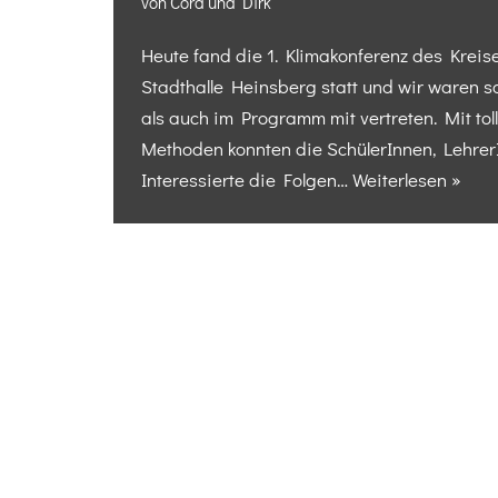
von
Cora und Dirk
Heute fand die 1. Klimakonferenz des Kreis
Stadthalle Heinsberg statt und wir waren s
als auch im Programm mit vertreten. Mit tol
Methoden konnten die SchülerInnen, Lehre
Interessierte die Folgen…
Weiterlesen »