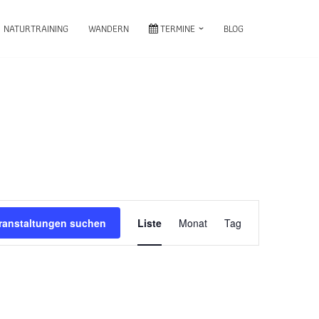
NATURTRAINING
WANDERN
TERMINE
BLOG
Veranstaltung
ranstaltungen suchen
Liste
Monat
Tag
Ansichten-
Navigation