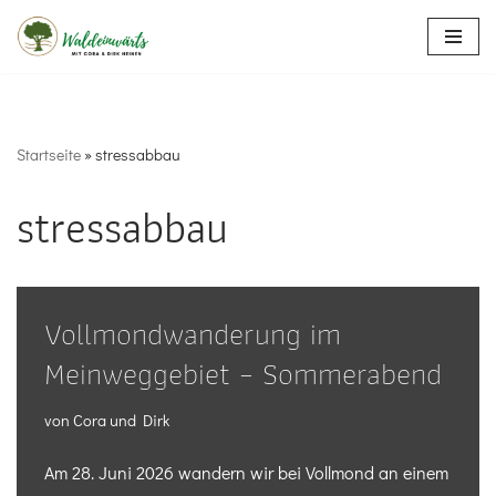
Zum
Inhalt
springen
Startseite
»
stressabbau
stressabbau
Vollmondwanderung im
Meinweggebiet – Sommerabend
von
Cora und Dirk
Am 28. Juni 2026 wandern wir bei Vollmond an einem