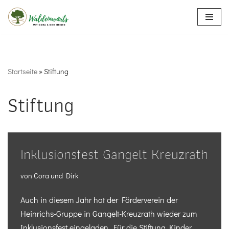
Zum
Inhalt
springen
Startseite
»
Stiftung
Stiftung
Inklusionsfest Gangelt Kreuzrath
von
Cora und Dirk
Auch in diesem Jahr hat der Förderverein der
Heinrichs-Gruppe in Gangelt-Kreuzrath wieder zum
Inklusionsfest eingeladen. Für die Stiftung Kinder