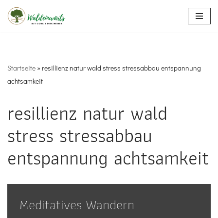
Zum
Inhalt
springen
Startseite
»
resillienz natur wald stress stressabbau entspannung
achtsamkeit
resillienz natur wald
stress stressabbau
entspannung achtsamkeit
Meditatives Wandern