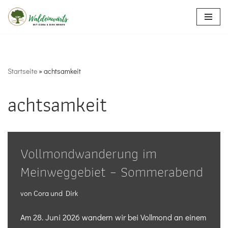
Zum
Inhalt
springen
Startseite
»
achtsamkeit
achtsamkeit
Vollmondwanderung im
Meinweggebiet – Sommerabend
von
Cora und Dirk
Am 28. Juni 2026 wandern wir bei Vollmond an einem