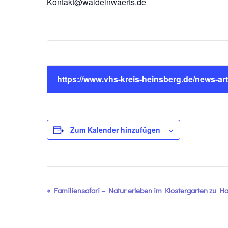
Kontakt@waldeinwaerts.de
https://www.vhs-kreis-heinsberg.de/news-ar
Zum Kalender hinzufügen
Veranstaltung-
«
Familiensafari – Natur erleben im Klostergarten zu 
Navigation