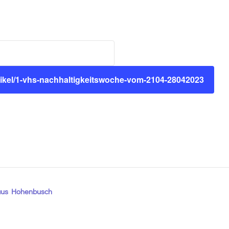
tikel/1-vhs-nachhaltigkeitswoche-vom-2104-28042023
Haus Hohenbusch