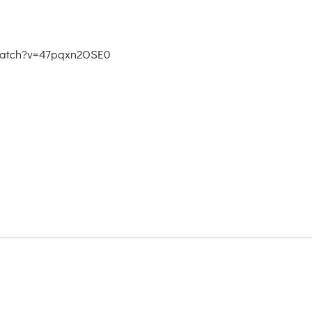
/watch?v=47pqxn2OSE0