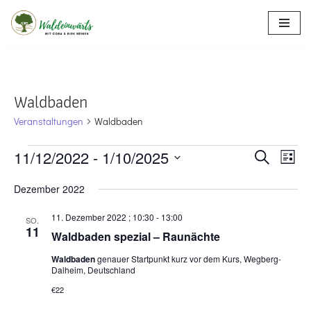
Zum
Inhalt
springen
Waldbaden
Veranstaltungen
Waldbaden
Verans
11/12/2022
 - 
1/10/2025
Vera
Suche
Liste
Ansi
Suche
Datum
Dezember 2022
Navi
wählen.
und
11. Dezember 2022 ; 10:30
-
13:00
SO.
Ansicht
11
Waldbaden spezial – Raunächte
Navigat
Waldbaden
genauer Startpunkt kurz vor dem Kurs, Wegberg-
Dalheim, Deutschland
€22