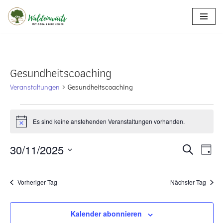
Zum
Inhalt
springen
Gesundheitscoaching
Veranstaltungen
Gesundheitscoaching
Es sind keine anstehenden Veranstaltungen vorhanden.
Hinweis
Verans
30/11/2025
Vera
Suche
Tag
Ansi
Suche
Datum
Navi
wählen.
und
Vorheriger Tag
Nächster Tag
Ansicht
Kalender abonnieren
Navigat